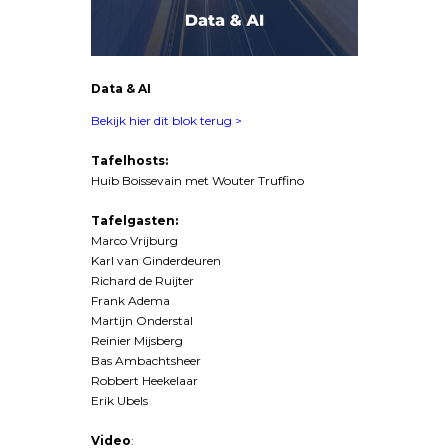
Data & AI
Bekijk hier dit blok terug >
Tafelhosts:
Huib Boissevain met Wouter Truffino
Tafelgasten:
Marco Vrijburg
Karl van Ginderdeuren
Richard de Ruijter
Frank Adema
Martijn Onderstal
Reinier Mijsberg
Bas Ambachtsheer
Robbert Heekelaar
Erik Ubels
Video
: