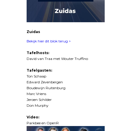
Zuidas
Bekijk hier dit blok terug >
Tafelhosts:
David van Traa met Wouter Truffino
Tafelgasten:
Ton Schaap
Edward Zevenbergen
Boudewijn Ruitenburg
Marc Vriens
Jeroen Schilder
Don Murphy
Video:
Parkbee en OpenR