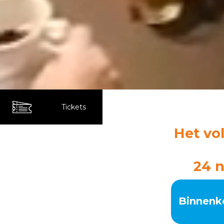
Tickets
Het vo
24 
Binnenko