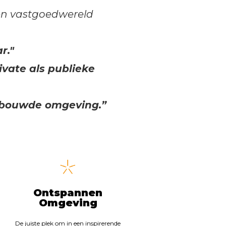
 en vastgoedwereld
r."
ivate als publieke
bebouwde omgeving.”
Ontspannen
Omgeving
De juiste plek om in een inspirerende