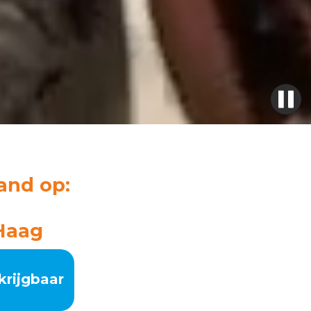
and op:
Haag
krijgbaar