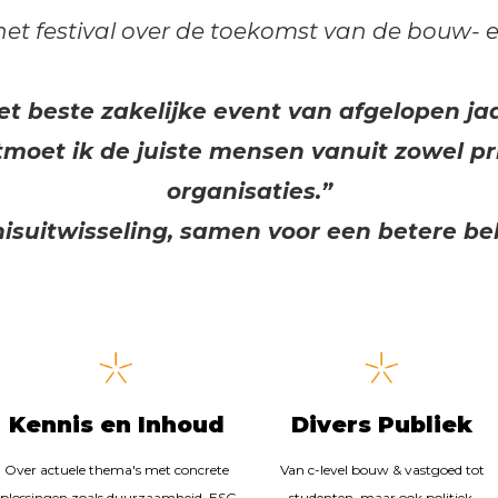
 het festival over de toekomst van de bouw-
et beste zakelijke event van afgelopen jaa
moet ik de juiste mensen vanuit zowel pr
organisaties.”
nisuitwisseling, samen voor een betere 
Kennis en Inhoud
Divers Publiek
Over actuele thema's met concrete
Van c-level bouw & vastgoed tot
plossingen zoals duurzaamheid, ESG,
studenten, maar ook politiek,