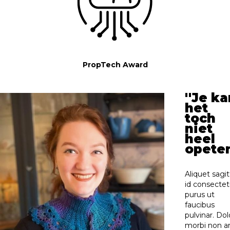
PropTech Award
''Je k
het
toch
niet
heel
opeten
Aliquet sagit
id consectet
purus ut
faucibus
pulvinar. Dol
morbi non a