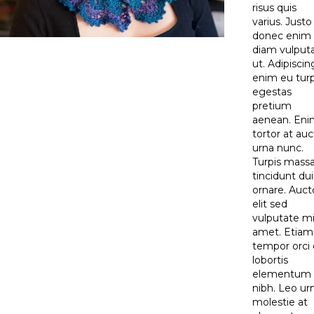
risus quis
varius. Justo
donec enim
diam vulput
ut. Adipiscin
enim eu turp
egestas
pretium
aenean. Eni
tortor at auc
urna nunc.
Turpis mass
tincidunt dui
ornare. Auct
elit sed
vulputate mi
amet. Etiam
tempor orci
lobortis
elementum
nibh. Leo ur
molestie at