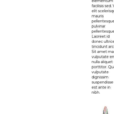
elementum
facilisis sed. 
elit sceleris
mauris
pellentesqu
pulvinar
pellentesque
Laoreet id
donec ultric
tincidunt arc
Sit amet mat
vulputate e
nulla aliquet
porttitor. Q
vulputate
dignissim
suspendisse 
est ante in
nibh.